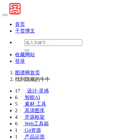
首页
干货博文
收藏网站
登录
图谱网首页
找到隐藏的牛牛
17
设计·灵感
6
智能AI
5
素材·工具
2
高清图库
4
开源框架
6
Web工具箱
1
Git资源
1
产品运营