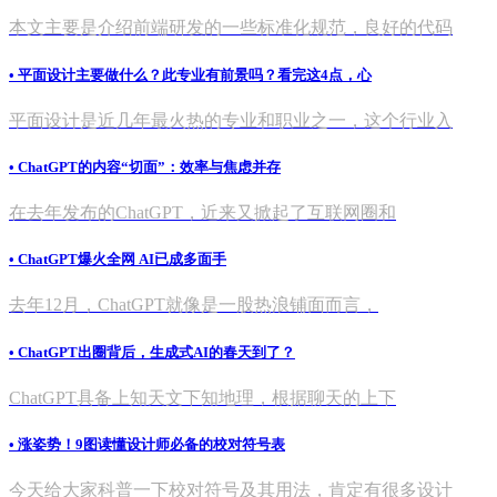
本文主要是介绍前端研发的一些标准化规范，良好的代码
• 平面设计主要做什么？此专业有前景吗？看完这4点，心
平面设计是近几年最火热的专业和职业之一，这个行业入
• ChatGPT的内容“切面”：效率与焦虑并存
在去年发布的ChatGPT，近来又掀起了互联网圈和
• ChatGPT爆火全网 AI已成多面手
去年12月，ChatGPT就像是一股热浪铺面而言，
• ChatGPT出圈背后，生成式AI的春天到了？
ChatGPT具备上知天文下知地理，根据聊天的上下
• 涨姿势！9图读懂设计师必备的校对符号表
今天给大家科普一下校对符号及其用法，肯定有很多设计