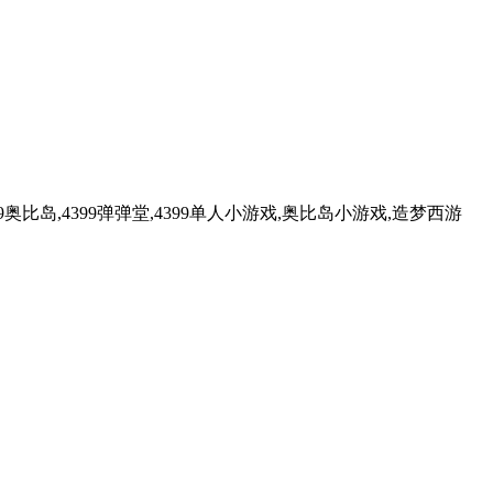
99奥比岛,4399弹弹堂,4399单人小游戏,奥比岛小游戏,造梦西游