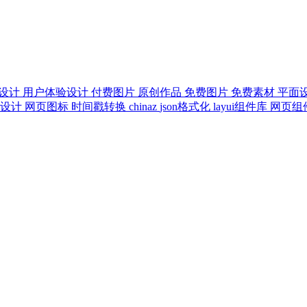
d设计
用户体验设计
付费图片
原创作品
免费图片
免费素材
平面
意设计
网页图标
时间戳转换
chinaz
json格式化
layui组件库
网页组