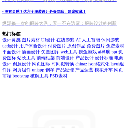
• 没有灵感？这六个服装设计必备网站，建议收藏！
纵观每一次的服装大秀，无一不在透露：服装设计的创新
热门标签
设计灵感
图片素材
UI设计
在线游戏
AI
人工智能
休闲游戏
ued设计
用户体验设计
付费图片
原创作品
免费图片
免费素材
平面设计
插画设计
矢量图库
web工具
摸鱼游戏
ai导航
ppt
免
费图标
站长工具
前端框架
前端设计
产品设计
设计标准
电商
设计
创意设计
网页图标
时间戳转换
chinaz
json格式化
layui组
件库
网页组件
uniapp
钢琴
产品经理
产品运营
模拟开车
网页
前端
bootstrap
破解工具
PSD素材