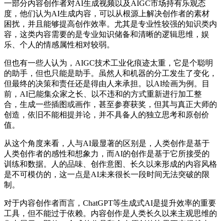
一部分内容创作者对AI生成视频以及AIGC市场持有乐观态
度，他们认为AI生成内容，可以从根源上解决创作者的素材
困扰，并且能够提高创作效率。尤其是专业性较强的知识类内
容，这类内容需要的是专业知识储备和清晰的逻辑思维，娱
乐、个人的情感属性相对较弱。
但也有一些人认为，AIGC技术工业化痕迹太重，它是个聪明
的助手，但也只能是助手。虽然人和机器的分工发生了变化，
但最终的决策和责任还是得由人来承担。以AI绘画为例。目
前，AI已能集众家之长、以不违和的方式重新进行加工整
合，生成一些插图或画作，甚至参赛获奖，但其与真正大师的
创造，依旧不能相提并论，并不具备人的独立思考和原创价
值。
从这个角度来看，人与AI最显著的区别是，人类创作是基于
人类创作者的感性和想象力，而AI的创作是基于它所接受的
训练和数据。人的品味、创作意图、长久以来形成的内容风格
是不可模仿的，这一点是AI未来很长一段时间无法突破的限
制。
对于内容创作者而言，ChatGPT等生成式AI是提升效率的重要
工具，但不能过于依赖。内容创作是人类长久以来主观思维的