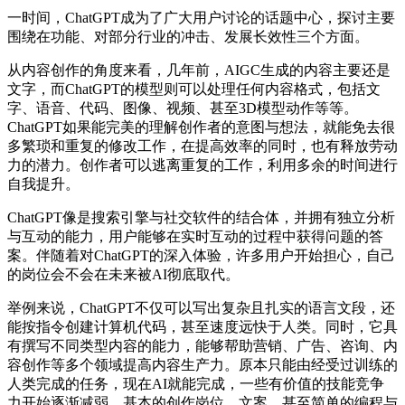
一时间，ChatGPT成为了广大用户讨论的话题中心，探讨主要
围绕在功能、对部分行业的冲击、发展长效性三个方面。
从内容创作的角度来看，几年前，AIGC生成的内容主要还是
文字，而ChatGPT的模型则可以处理任何内容格式，包括文
字、语音、代码、图像、视频、甚至3D模型动作等等。
ChatGPT如果能完美的理解创作者的意图与想法，就能免去很
多繁琐和重复的修改工作，在提高效率的同时，也有释放劳动
力的潜力。创作者可以逃离重复的工作，利用多余的时间进行
自我提升。
ChatGPT像是搜索引擎与社交软件的结合体，并拥有独立分析
与互动的能力，用户能够在实时互动的过程中获得问题的答
案。伴随着对ChatGPT的深入体验，许多用户开始担心，自己
的岗位会不会在未来被AI彻底取代。
举例来说，ChatGPT不仅可以写出复杂且扎实的语言文段，还
能按指令创建计算机代码，甚至速度远快于人类。同时，它具
有撰写不同类型内容的能力，能够帮助营销、广告、咨询、内
容创作等多个领域提高内容生产力。原本只能由经受过训练的
人类完成的任务，现在AI就能完成，一些有价值的技能竞争
力开始逐渐减弱，基本的创作岗位、文案，甚至简单的编程与