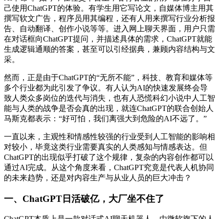
己使用ChatGPT的体验。有学生用它写论文，自媒体博主用其
撰写软文广告，程序员用其编程，还有人用来撰写行业分析报
告、自动翻译、创作小说等等。进入网上聊天界面，用户只需
在对话框向ChatGPT提问，并描述具体的需求，ChatGPT就能
生成逻辑通顺的答案，甚至可以引经据典，兼顾内容结构与文
采。
然而，正是由于ChatGPT的“无所不能”，科技、教育和媒体等
多个行业都为此引发了争议。有人认为AI的快速发展终会导
致人类众多岗位的迭代与消失，也有人恐慌科幻小说中人工智
能与人类的战争是否会真的出现，就连ChatGPT的联合创始人
马斯克都表示：“好可怕，我们离强大到危险的AI不远了。”
一直以来，主观性和情感性较强的行业受到人工智能的影响相
对较小，毕竟这类行业需要真实的人类感知与情感表达。但
ChatGPT的出现似乎打破了这个规律，复杂的内容创作都可以
通过AI完成。从这个角度来看，ChatGPT究竟是代表人机协同
的未来趋势，还是对内容生产与从业人员的巨大冲击？
一、ChatGPT日活破亿，大厂坐不住了
ChatGPT本质上是一款对话式AI聊天机器人，由微软旗下的人