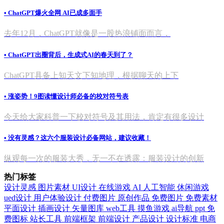
• ChatGPT爆火全网 AI已成多面手
去年12月，ChatGPT就像是一股热浪铺面而言，
• ChatGPT出圈背后，生成式AI的春天到了？
ChatGPT具备上知天文下知地理，根据聊天的上下
• 涨姿势！9图读懂设计师必备的校对符号表
今天给大家科普一下校对符号及其用法，肯定有很多设计
• 没有灵感？这六个服装设计必备网站，建议收藏！
纵观每一次的服装大秀，无一不在透露：服装设计的创新
热门标签
设计灵感
图片素材
UI设计
在线游戏
AI
人工智能
休闲游戏
ued设计
用户体验设计
付费图片
原创作品
免费图片
免费素材
平面设计
插画设计
矢量图库
web工具
摸鱼游戏
ai导航
ppt
免
费图标
站长工具
前端框架
前端设计
产品设计
设计标准
电商