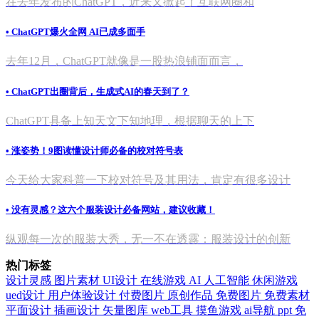
在去年发布的ChatGPT，近来又掀起了互联网圈和
• ChatGPT爆火全网 AI已成多面手
去年12月，ChatGPT就像是一股热浪铺面而言，
• ChatGPT出圈背后，生成式AI的春天到了？
ChatGPT具备上知天文下知地理，根据聊天的上下
• 涨姿势！9图读懂设计师必备的校对符号表
今天给大家科普一下校对符号及其用法，肯定有很多设计
• 没有灵感？这六个服装设计必备网站，建议收藏！
纵观每一次的服装大秀，无一不在透露：服装设计的创新
热门标签
设计灵感
图片素材
UI设计
在线游戏
AI
人工智能
休闲游戏
ued设计
用户体验设计
付费图片
原创作品
免费图片
免费素材
平面设计
插画设计
矢量图库
web工具
摸鱼游戏
ai导航
ppt
免