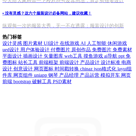
今天给大家科普一下校对符号及其用法，肯定有很多设计
• 没有灵感？这六个服装设计必备网站，建议收藏！
纵观每一次的服装大秀，无一不在透露：服装设计的创新
热门标签
设计灵感
图片素材
UI设计
在线游戏
AI
人工智能
休闲游戏
ued设计
用户体验设计
付费图片
原创作品
免费图片
免费素材
平面设计
插画设计
矢量图库
web工具
摸鱼游戏
ai导航
ppt
免
费图标
站长工具
前端框架
前端设计
产品设计
设计标准
电商
设计
创意设计
网页图标
时间戳转换
chinaz
json格式化
layui组
件库
网页组件
uniapp
钢琴
产品经理
产品运营
模拟开车
网页
前端
bootstrap
破解工具
PSD素材